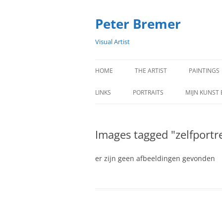
Peter Bremer
Visual Artist
HOME
THE ARTIST
PAINTINGS
CONTENT WORK
2026 PAIN
LINKS
PORTRAITS
MIJN KUNST 
CV
2025 PAIN
Images tagged "zelfportr
EXHIBITIONS
2024 PAIN
2023 PAIN
er zijn geen afbeeldingen gevonden
2022 PAIN
2021 PAIN
2020 PAIN