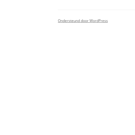
2019 PAIN
2018 PAIN
Ondersteund door WordPress
2017 PAIN
2016 PAIN
2015 PAIN